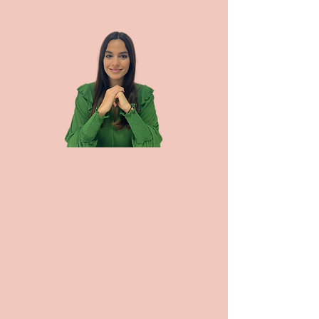
¡Hola! 👋
Soy Belén González, coach de carrera y
experta en empleabilidad en el sector
Tech.
Durante más de 7 años trabajé como