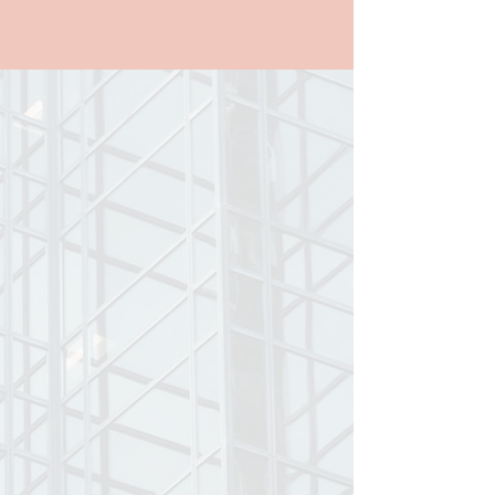
Reserva tu primera
sesión estratégica
conmigo 📞
Dos formas de trabajar
conmigo. Una transformación
profesional.
Si estás reinventándote o
buscando empleo, aquí
empieza tu próximo capítulo.