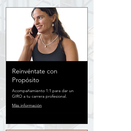
Reinvéntate con
Propósito
Acompañamiento 1:1 para dar un
GIRO a tu carrera profesional.
Más información